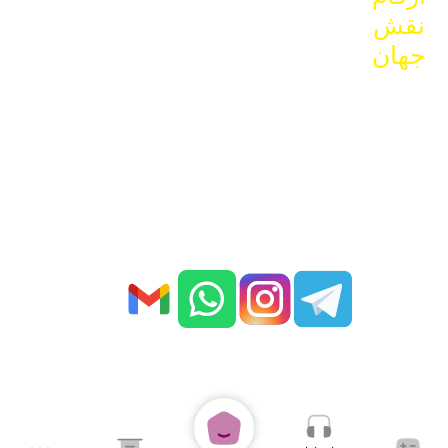
نقش
شمالی ،
جهان
کار و
کارگر ،
بلوک C22
رزرو زمان مشاوره
کاریابی تخصصی حسابداری
مجله