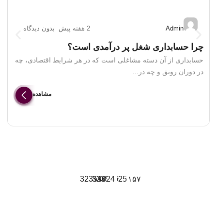
Admin
2 هفته پیش
بدون دیدگاه
چرا حسابداری شغل پر درآمدی است؟
آ
حسابداری از آن دسته مشاغلی است که در هر شرایط اقتصادی، چه
ش
در دوران رونق و چه در...
ا
مشاهده
برای
با ما
شعبه :
طراحی
32357624
32357625
۰۹۳۹۷۴۴۷۱۵۷
اصفهان
باخبر
در
خیابان
سایت در
خيابان
شدن
ارتباط
امام
یزد
توسط
طالقاني