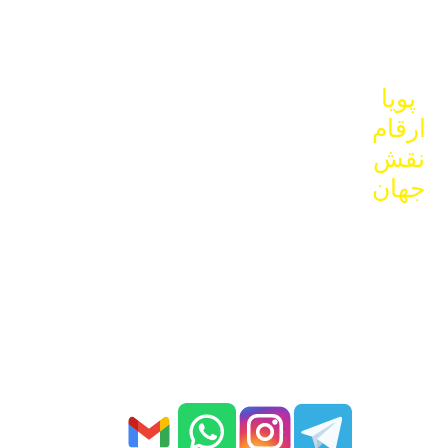
از
باشید
خمینی ،
وبساچ
روبروي
رویداد
خیابان
بانك سپه
های
عطا
ساختمان
پویا
الملک ،
١١٠
ارقام
کارافرینان
نقش
شمالی ،
جهان
کار و
کارگر ،
بلوک C22